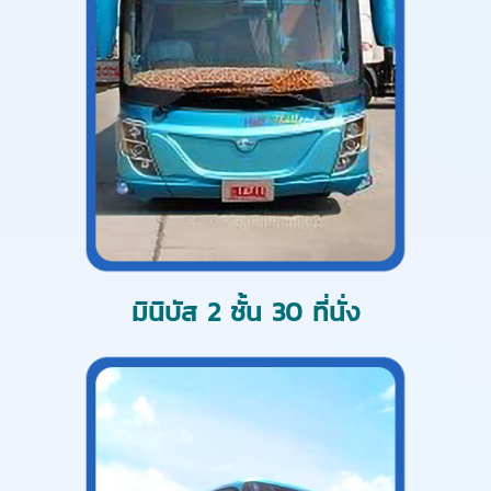
มินิบัส 2 ชั้น 30 ที่นั่ง