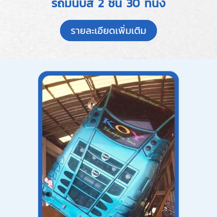
รถมินิบัส 2 ชั้น 30 ที่นั่ง
รายละเอียดเพิ่มเติม