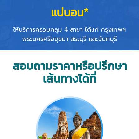
แน่นอน*
ให้บริการครอบคลุม 4 สาขา ได้แก่ กรุงเทพฯ
พระนครศรีอยุธยา สระบุรี และจันทบุรี
สอบถามราคาหรือปรึกษา
เส้นทางได้ที่