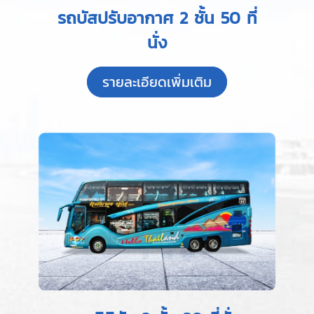
รถบัสปรับอากาศ 2 ชั้น 50 ที่
นั่ง
รายละเอียดเพิ่มเติม